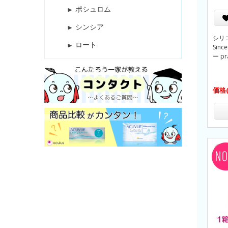
ポシュロム
シンシア
シリ
ロート
Sin
ー pr
価格