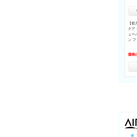
【処
クア
ュー
ン 
価格