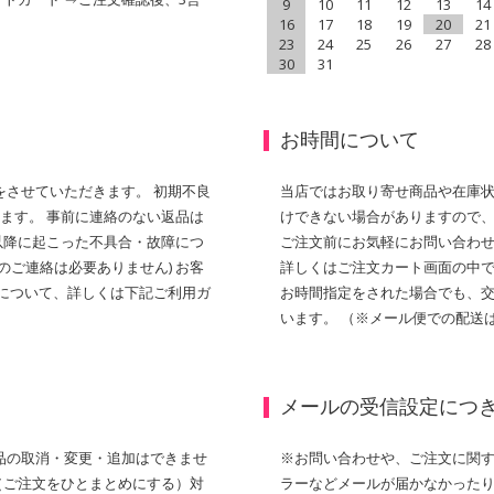
9
10
11
12
13
14
16
17
18
19
20
21
23
24
25
26
27
28
30
31
お時間について
させていただきます。 初期不良
当店ではお取り寄せ商品や在庫
ます。 事前に連絡のない返品は
けできない場合がありますので、
以降に起こった不具合・故障につ
ご注文前にお気軽にお問い合わせ
のご連絡は必要ありません) お客
詳しくはご注文カート画面の中で
について、詳しくは下記ご利用ガ
お時間指定をされた場合でも、
います。 （※メール便での配送
メールの受信設定につ
品の取消・変更・追加はできませ
※お問い合わせや、ご注文に関
（ご注文をひとまとめにする）対
ラーなどメールが届かなかった