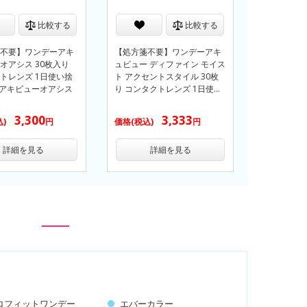
比較する
比較する
不要】ワンデーアキ
【処方箋不要】ワンデーアキ
オアシス 30枚入り
ュビュー ディファイン モイス
トレンズ 1日使い捨
ト アクセントスタイル 30枚
ay アキビューオアシス
り コンタクトレンズ 1日使…
3,300
3,333
込)
円
価格(税込)
円
詳細を見る
詳細を見る
ロフィットワンデー
エバーカラー