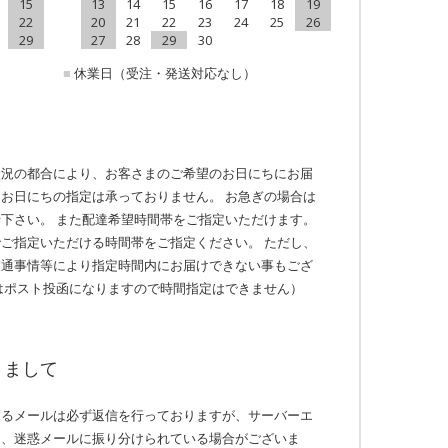
15
13
14
15
16
17
18
19
22
20
21
22
23
24
25
26
29
27
28
29
30
■
休業日（受注・発送対応なし）
状況の都合により、お客さまのご希望のお日にちにお届
お日にちの指定は承っておりません。 お急ぎの場合は
下さい。 また配達希望時間帯をご指定いただけます。
ご指定いただける時間帯をご指定ください。 ただし、
交通事情等により指定時間内にお届けできない事もござ
はポスト投函になりますので時間指定はできません）
きまして
するメールは必ず返信を行っておりますが、サーバーエ
り、迷惑メールに振り分けられている場合がございま