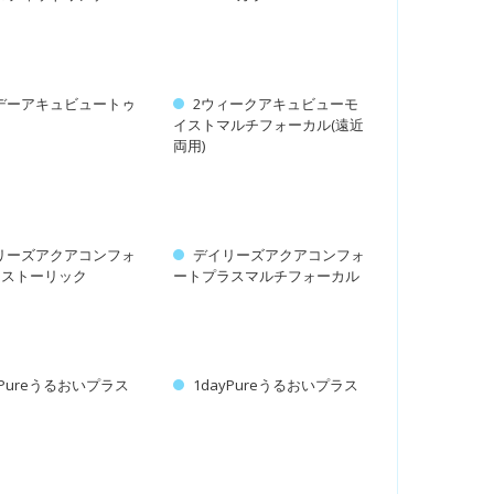
デーアキュビュートゥ
2ウィークアキュビューモ
イ
イストマルチフォーカル(遠近
両用)
リーズアクアコンフォ
デイリーズアクアコンフォ
ラストーリック
ートプラスマルチフォーカル
yPureうるおいプラス
1dayPureうるおいプラス