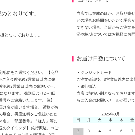
記のとおりです。
当店では在庫のほか、お取り寄せ
どの場合お時間をいただく場合が
できない場合、当店からご注文を
況や納期についてはお気軽にお
担となっております。
お届け日数について
宅配便をご選択ください。 【商品
・クレジットカード
込⇒ご入金確認後3営業日以内に発
ご注文確認後、3営業日以内に出
確認後3営業日以内に発送いたし
・銀行振込
になります。 発送日より2～4日
当店は前払い制となっております
番号をご連絡いたします。 注】
らご入金のお願いメールが届い
届け名が違います場合、 荷物がお
の場合、再度送料をご負担いただ
2025年3月
日
月
火
水
木
金
体名」「部屋番号」「様方」等に
送のタイミング】 銀行振込、⇒ご
2
3
4
5
6
7
トカード ⇒ご注文確認後、3営