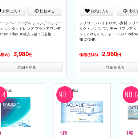
お気に入り
比較する
お気に入り
比較
コーンハイドロゲル シンシア ワンデー
シリコーンハイドロゲル素材 シリコ
cere コンタクトレンズ プラネアワンデ
タクトレンズ ワンデー リフレア 
anair 1day 30枚入 2箱 1日交換…
ン UV Wモイスチャー 1-DAY Refre
SILICONE…
3,980
2,960
(税込)
円
価格(税込)
円
詳細を見る
詳細を見る