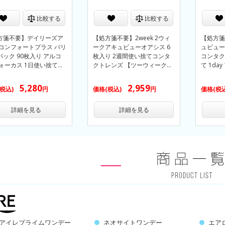
比較する
比較する
方箋不要】デイリーズア
【処方箋不要】2week 2ウィ
【処方箋
 コンフォートプラス バリ
ークアキュビューオアシス 6
ュビュー
パック 90枚入り アルコ
枚入り 2週間使い捨てコンタ
コンタク
フォーカス 1日使い捨て…
クトレンズ 【ツーウィーク…
て 1d
5,280
2,959
(税込)
円
価格(税込)
円
価格(税
詳細を見る
詳細を見る
アイレプライムワンデー
ネオサイトワンデー
エア