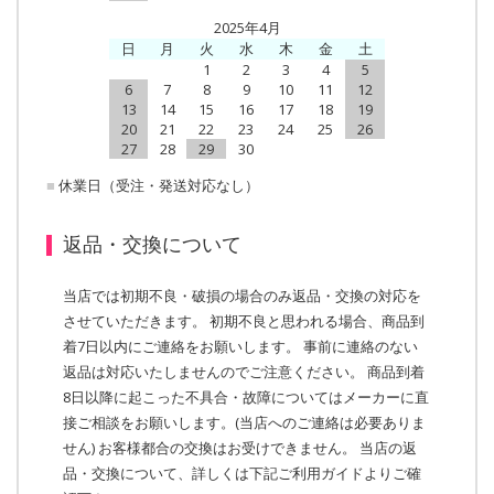
2025年4月
日
月
火
水
木
金
土
1
2
3
4
5
6
7
8
9
10
11
12
13
14
15
16
17
18
19
20
21
22
23
24
25
26
27
28
29
30
■
休業日（受注・発送対応なし）
返品・交換について
当店では初期不良・破損の場合のみ返品・交換の対応を
させていただきます。 初期不良と思われる場合、商品到
着7日以内にご連絡をお願いします。 事前に連絡のない
返品は対応いたしませんのでご注意ください。 商品到着
8日以降に起こった不具合・故障についてはメーカーに直
接ご相談をお願いします。(当店へのご連絡は必要ありま
せん) お客様都合の交換はお受けできません。 当店の返
品・交換について、詳しくは下記ご利用ガイドよりご確