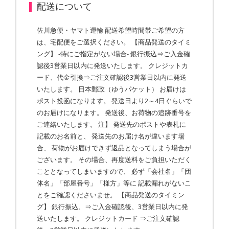
配送について
佐川急便・ヤマト運輸 配送希望時間帯ご希望の方
は、宅配便をご選択ください。 【商品発送のタイミ
ング】 -特にご指定がない場合- 銀行振込⇒ご入金確
認後3営業日以内に発送いたします。 クレジットカ
ード、代金引換⇒ご注文確認後3営業日以内に発送
いたします。 日本郵政（ゆうパケット） お届けは
ポスト投函になります。 発送日より2～4日ぐらいで
のお届けになります。 発送後、お荷物の追跡番号を
ご連絡いたします。 注】 発送先のポストや表札に
記載のお名前と、 発送先のお届け名が違います場
合、 荷物がお届けできず返品となってしまう場合が
ございます。 その場合、再度送料をご負担いただく
こととなってしまいますので、 必ず「会社名」「団
体名」「部屋番号」「様方」等に 記載漏れがないこ
とをご確認くださいませ。 【商品発送のタイミン
グ】 銀行振込、⇒ご入金確認後、3営業日以内に発
送いたします。 クレジットカード ⇒ご注文確認