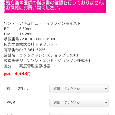
ワンデーアキュビューディファインモイスト
BC
8.50mm
DIA
14.2mm
承認番号
22300BZX00126000
広告文責
株式会社トキワカメラ
電話番号
047-361-5225
店舗名
コンタクトレンズショップ Oculus
製造販売
ジョンソン・エンド・ジョンソン株式会社
区分
高度管理医療機器
3,333
価格 ：
円
右目・左目：
PWR：