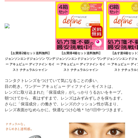
【お買得2箱セット送料無料】
【お買得4箱セット送料無料】
【あす楽6箱セット
ジョンソンエンドジョンソン ワンデ
ジョンソンエンドジョンソン ワンデ
ジョンソンエンドジョ
ー アキュビュー ディファイン モイ
ー アキュビュー ディファイン モイ
ー アキュビュー ディ
スト ナチュラルシャイン
スト ナチュラルシャイン
スト ナチュラル
コンタクトレンズをつけていて気になることの多い、
目の乾き。ワンデー アキュビュー ディファイン モイストは、
レンズに取り込まれた「保湿成分」がしっかりうるおいをキープ。
朝つけてから、夜はずすまで、レンズはみずみずしさを保ちます。
さらに「保湿成分」の働きで、レンズのクッション性が高まり、
レンズ表面がなめらかに。快適なつけ心地＊1が1日中つづきます。