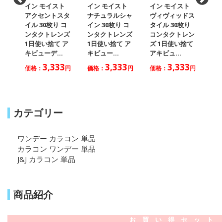
ト
イン モイスト
イン モイスト
イン モイスト
イ
トシ
アクセントスタ
ナチュラルシャ
ヴィヴィッドス
ラ
キ
イル 30枚り コ
イン 30枚り コ
タイル 30枚り
ライ
ファ
ンタクトレンズ
ンタクトレンズ
コンタクトレン
ン
ト
1日使い捨て ア
1日使い捨て ア
ズ 1日使い捨て
1
キビューデ...
キビュー...
アキビュ...
キビ
3
円
3,333
3,333
3,333
価格：
円
価格：
円
価格：
円
価
カテゴリー
ワンデー カラコン 単品
カラコン ワンデー 単品
J&J カラコン 単品
商品紹介
お 買 い 得 セ ッ ト