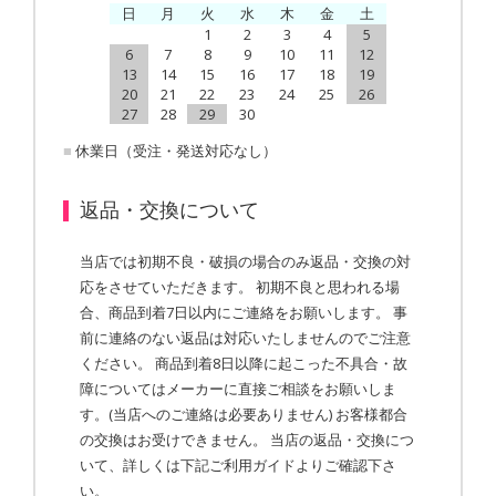
日
月
火
水
木
金
土
1
2
3
4
5
6
7
8
9
10
11
12
13
14
15
16
17
18
19
20
21
22
23
24
25
26
27
28
29
30
■
休業日（受注・発送対応なし）
返品・交換について
当店では初期不良・破損の場合のみ返品・交換の対
応をさせていただきます。 初期不良と思われる場
合、商品到着7日以内にご連絡をお願いします。 事
前に連絡のない返品は対応いたしませんのでご注意
ください。 商品到着8日以降に起こった不具合・故
障についてはメーカーに直接ご相談をお願いしま
す。(当店へのご連絡は必要ありません) お客様都合
の交換はお受けできません。 当店の返品・交換につ
いて、詳しくは下記ご利用ガイドよりご確認下さ
い。